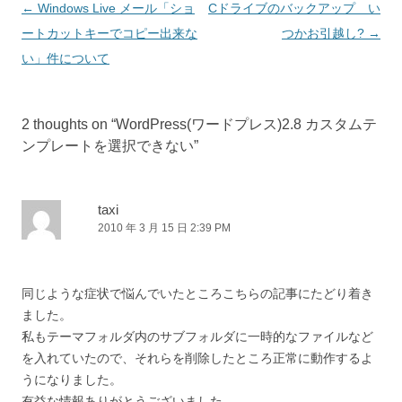
投
←
Windows Live メール「ショ
Cドライブのバックアップ い
稿
ートカットキーでコピー出来な
つかお引越し?
→
ナ
い」件について
ビ
ゲ
2 thoughts on “
WordPress(ワードプレス)2.8 カスタムテ
ー
ンプレートを選択できない
”
シ
ョ
ン
taxi
2010 年 3 月 15 日 2:39 PM
同じような症状で悩んでいたところこちらの記事にたどり着き
ました。
私もテーマフォルダ内のサブフォルダに一時的なファイルなど
を入れていたので、それらを削除したところ正常に動作するよ
うになりました。
有益な情報ありがとうございました。