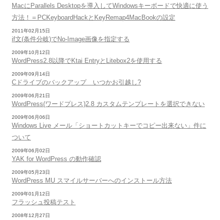
MacにParallels Desktopを導入してWindowsキーボードで快適に使う
方法！＝PCKeyboardHackとKeyRemap4MacBookの設定
2011年02月15日
if文(条件分岐)でNo-Image画像を指定する
2009年10月12日
WordPress2.8以降でKtai EntryとLitebox2を使用する
2009年09月14日
Cドライブのバックアップ いつかお引越し?
2009年06月21日
WordPress(ワードプレス)2.8 カスタムテンプレートを選択できない
2009年06月06日
Windows Live メール「ショートカットキーでコピー出来ない」件に
ついて
2009年06月02日
YAK for WordPress の動作確認
2009年05月23日
WordPress MU スマイルサーバーへのインストール方法
2009年01月12日
フラッシュ投稿テスト
2008年12月27日