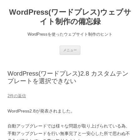
WordPress(ワードプレス)ウェブサ
イト制作の備忘録
WordPressを使ったウェブサイト制作のヒント
コ
メニュー
ン
テ
ン
ツ
へ
WordPress(ワードプレス)2.8 カスタムテン
ス
キ
プレートを選択できない
ッ
プ
2件の返信
WordPress2.8が発表されました。
自動アップグレードでは様々な問題が取り上げられている為、
手動アップグレードを行い無事完了と一安心した所で思わぬ不