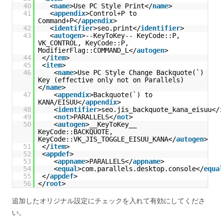
40
<
name
>Use PC Style Print</
name
>
41
<
appendix
>Control+P to
Command+P</
appendix
>
42
<
identifier
>seo.print</
identifier
>
43
<
autogen
>--KeyToKey-- KeyCode::P,
VK_CONTROL, KeyCode::P,
ModifierFlag::COMMAND_L</
autogen
>
44
</
item
>
45
<
item
>
46
<
name
>Use PC Style Change Backquote(`)
Key (effective only not on Parallels)
</
name
>
47
<
appendix
>Backquote(`) to
KANA/EISUU</
appendix
>
48
<
identifier
>seo.jis_backquote_kana_eisuu</
49
<
not
>PARALLELS</
not
>
50
<
autogen
>__KeyToKey__
KeyCode::BACKQUOTE,
KeyCode::VK_JIS_TOGGLE_EISUU_KANA</
autogen
>
51
</
item
>
52
<
appdef
>
53
<
appname
>PARALLELS</
appname
>
54
<
equal
>com.parallels.desktop.console</
equa
55
</
appdef
>
56
</
root
>
追加したオリジナル設定にチェックを入れて有効にしてくださ
い。