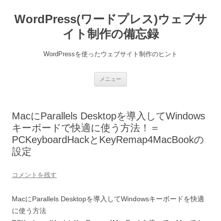
WordPress(ワードプレス)ウェブサ
イト制作の備忘録
WordPressを使ったウェブサイト制作のヒント
コ
メニュー
ン
テ
ン
ツ
へ
MacにParallels Desktopを導入してWindows
ス
キ
キーボードで快適に使う方法！＝
ッ
プ
PCKeyboardHackとKeyRemap4MacBookの
設定
コメントを残す
MacにParallels Desktopを導入してWindowsキーボードを快適
に使う方法