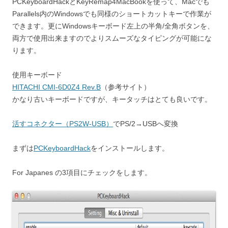
PCKeyboardHackとKeyRemap4MacBookを使って、Macでも
Parallels内のWindowsでも同様のショートカットキーで作業が
できます。更にWindowsキーボード左上の半角/全角ボタンを、
両方で使用出来ますのでよりスムーズなタイピングが可能にな
ります。
使用キーボード
HITACHI CMI-6D0Z4 Rev.B
（参考サイト）
かなり古いキーボードですが、キータッチはとても良いです。
活すコネクター（PS2W-USB）
でPS/2→USBへ変換
まずは
PCKeyboardHack
をインストールします。
For Japanes の3項目にチェックをします。