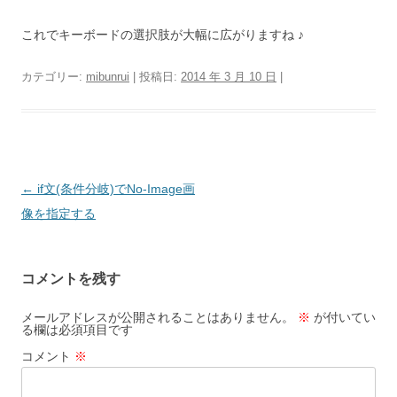
これでキーボードの選択肢が大幅に広がりますね ♪
カテゴリー:
mibunrui
| 投稿日:
2014 年 3 月 10 日
|
投
←
if文(条件分岐)でNo-Image画
稿
像を指定する
ナ
ビ
コメントを残す
ゲ
ー
メールアドレスが公開されることはありません。
※
が付いてい
る欄は必須項目です
シ
コメント
※
ョ
ン