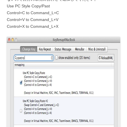
Use PC Style Copy/Past
Control+C to Command_L+C
Control+V to Command_L+V
Control+X to Command_L+X