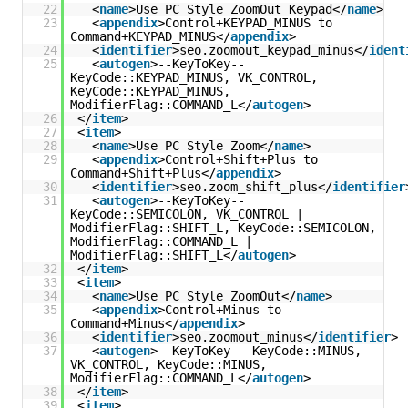
22
<
name
>Use PC Style ZoomOut Keypad</
name
>
23
<
appendix
>Control+KEYPAD_MINUS to
Command+KEYPAD_MINUS</
appendix
>
24
<
identifier
>seo.zoomout_keypad_minus</
ident
25
<
autogen
>--KeyToKey--
KeyCode::KEYPAD_MINUS, VK_CONTROL,
KeyCode::KEYPAD_MINUS,
ModifierFlag::COMMAND_L</
autogen
>
26
</
item
>
27
<
item
>
28
<
name
>Use PC Style Zoom</
name
>
29
<
appendix
>Control+Shift+Plus to
Command+Shift+Plus</
appendix
>
30
<
identifier
>seo.zoom_shift_plus</
identifier
31
<
autogen
>--KeyToKey--
KeyCode::SEMICOLON, VK_CONTROL |
ModifierFlag::SHIFT_L, KeyCode::SEMICOLON,
ModifierFlag::COMMAND_L |
ModifierFlag::SHIFT_L</
autogen
>
32
</
item
>
33
<
item
>
34
<
name
>Use PC Style ZoomOut</
name
>
35
<
appendix
>Control+Minus to
Command+Minus</
appendix
>
36
<
identifier
>seo.zoomout_minus</
identifier
>
37
<
autogen
>--KeyToKey-- KeyCode::MINUS,
VK_CONTROL, KeyCode::MINUS,
ModifierFlag::COMMAND_L</
autogen
>
38
</
item
>
39
<
item
>