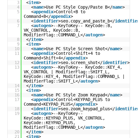
3
<
item
>
4
<
name
>Use PC Style Copy/Paste B</
name
>
5
<
appendix
>Control+B to
Command+B</
appendix
>
6
<
identifier
>seo.copy_and_paste_b</
identifie
7
<
autogen
>--KeyToKey-- KeyCode::B,
VK_CONTROL, KeyCode::B,
ModifierFlag::COMMAND_L</
autogen
>
8
</
item
>
9
<
item
>
10
<
name
>Use PC Style Screen Shot</
name
>
11
<
appendix
>Control+Shift+4 to
Command+Shift+4</
appendix
>
12
<
identifier
>seo.screen_shot</
identifier
>
13
<
autogen
>--KeyToKey-- KeyCode::KEY_4,
VK_CONTROL | ModifierFlag::SHIFT_L,
KeyCode::KEY_4, ModifierFlag::COMMAND_L |
ModifierFlag::SHIFT_L</
autogen
>
14
</
item
>
15
<
item
>
16
<
name
>Use PC Style Zoom Keypad</
name
>
17
<
appendix
>Control+KEYPAD_PLUS to
Command+KEYPAD_PLUS</
appendix
>
18
<
identifier
>seo.zoom_keypad_plus</
identifie
19
<
autogen
>--KeyToKey--
KeyCode::KEYPAD_PLUS, VK_CONTROL,
KeyCode::KEYPAD_PLUS,
ModifierFlag::COMMAND_L</
autogen
>
20
</
item
>
21
<
item
>