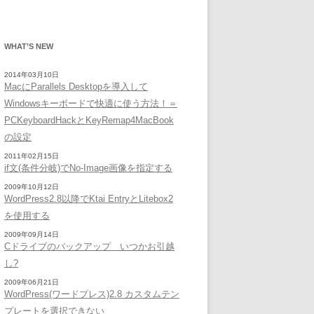
WHAT’S NEW
2014年03月10日
MacにParallels Desktopを導入して
Windowsキーボードで快適に使う方法！＝
PCKeyboardHackとKeyRemap4MacBook
の設定
2011年02月15日
if文(条件分岐)でNo-Image画像を指定する
2009年10月12日
WordPress2.8以降でKtai EntryとLitebox2
を使用する
2009年09月14日
Cドライブのバックアップ いつかお引越
し?
2009年06月21日
WordPress(ワードプレス)2.8 カスタムテン
プレートを選択できない