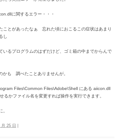
on.dllに関するエラー・・・
たことがあったなぁ 忘れた頃におこるこの症状はあまり
るし
ているプログラムのはずだけど、ゴミ箱の中までからんで
るのかも 調べたことありませんが。
es\Common Files\Adobe\Shell にある aiicon.dll
動させるかファイル名を変更すれば操作を実行できます。
に。
0 月 25 日
|