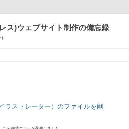
ードプレス)ウェブサイト制作の備忘録
ント
コ
ン
テ
ン
ツ
へ
ス
キ
ッ
プ
trator CS（イラストレーター）のファイルを削
したら突然エラーが発生しました。